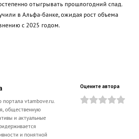
остепенно отыгрывать прошлогодний спад.
чили в Альфа-банке, ожидая рост объема
внению с 2025 годом.
Оцените автора
а
 портала vtambove.ru.
я, общественную
ативы и актуальные
придерживается
ивности и понятной