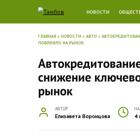
Перейти
НОВОСТИ
ОБЩЕСТ
к
содержанию
ГЛАВНАЯ
»
НОВОСТИ
»
АВТО
»
АВТОКРЕДИТОВАН
ПОВЛИЯЛО НА РЫНОК
Автокредитование 
снижение ключево
рынок
АВТОР
НА
Елизавета Воронцова
4