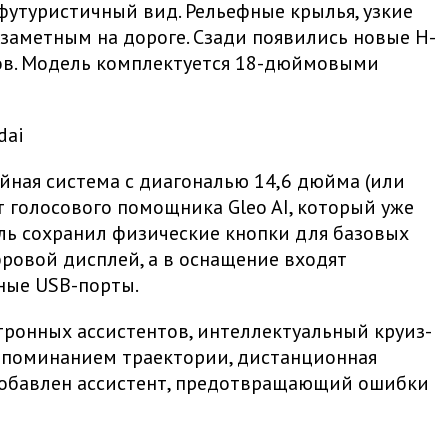
 футуристичный вид. Рельефные крылья, узкие
аметным на дороге. Сзади появились новые H-
ков. Модель комплектуется 18-дюймовыми
dai
йная система с диагональю 14,6 дюйма (или
 голосового помощника Gleo AI, который уже
ель сохранил физические кнопки для базовых
фровой дисплей, а в оснащение входят
ные USB-порты.
тронных ассистентов, интеллектуальный круиз-
запоминанием траектории, дистанционная
 добавлен ассистент, предотвращающий ошибки