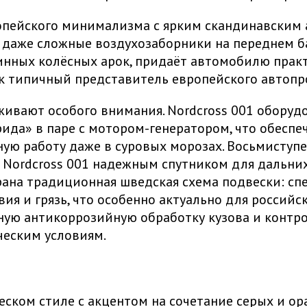
опейского минимализма с ярким скандинавским 
и даже сложные воздухозаборники на переднем б
инных колёсных арок, придаёт автомобилю практ
к типичный представитель европейского автопро
живают особого внимания. Nordcross 001 обору
ида» в паре с мотором-генератором, что обесп
ную работу даже в суровых морозах. Восьмиступ
 Nordcross 001 надежным спутником для дальних
брана традиционная шведская схема подвески: сп
вия и грязь, что особенно актуально для россий
йную антикоррозийную обработку кузова и конт
ческим условиям.
ском стиле с акцентом на сочетание серых и о