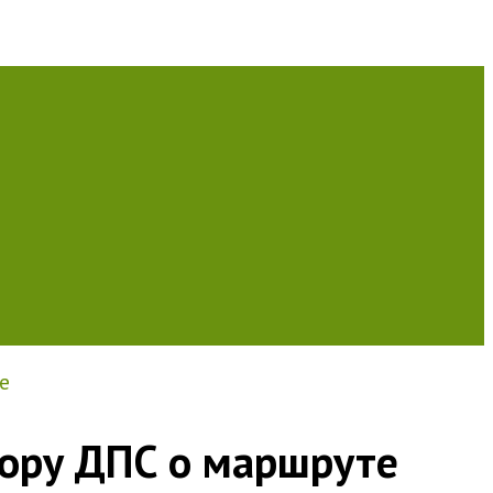
е
тору ДПС о маршруте