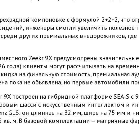
трехрядной компоновке с формулой 2+2+2, что о
а сидений, инженеры смогли увеличить полезное
 среди других премиальных внедорожников, гд
иместного Zeekr 9X предусмотрены значительные
026 года) клиенты могут рассчитывать на времен
 скидка на финальную стоимость, премиальная а
а пока не объявлена, но первые автомобили поя
ekr 9X построен на гибридной платформе SEA-S с
ровым шасси с искусственным интеллектом и инт
nz GLS: он длиннее на 32 мм, шире на 75 мм и н
5 кв. м. В базовой комплектации — матричные фа