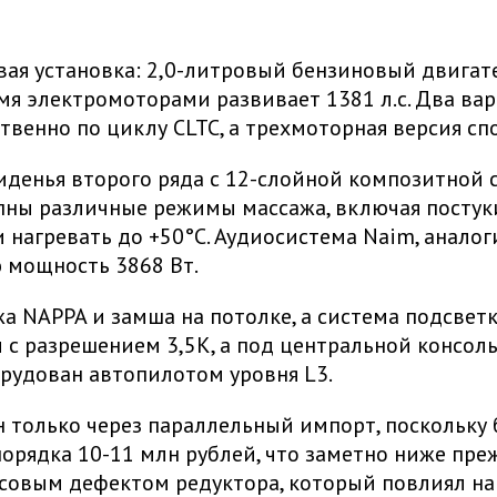
вая установка: 2,0-литровый бензиновый двига
я электромоторами развивает 1381 л.с. Два вари
твенно по циклу CLTC, а трехмоторная версия спо
сиденья второго ряда с 12-слойной композитно
пны различные режимы массажа, включая постук
нагревать до +50°C. Аудиосистема Naim, аналогич
 мощность 3868 Вт.
а NAPPA и замша на потолке, а система подсвет
 разрешением 3,5K, а под центральной консолью
рудован автопилотом уровня L3.
н только через параллельный импорт, поскольку 
орядка 10-11 млн рублей, что заметно ниже пре
ссовым дефектом редуктора, который повлиял на