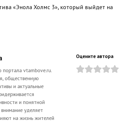
тива «Энола Холмс 3», который выйдет на
Оцените автора
а
 портала vtambove.ru.
я, общественную
ативы и актуальные
придерживается
ивности и понятной
 внимание уделяет
лияют на жизнь жителей