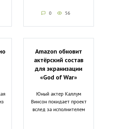
0
56
ио
Amazon обновит
актёрский состав
для экранизации
«God of War»
кая
Юный актер Каллум
из
Винсон покидает проект
вслед за исполнителем