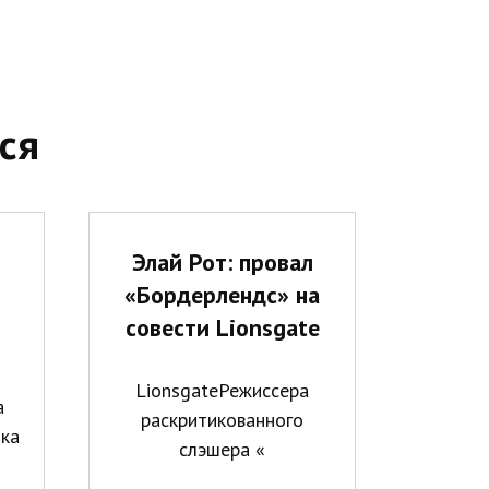
ся
Элай Рот: провал
«Бордерлендс» на
совести Lionsgate
LionsgateРежиссера
а
раскритикованного
ика
слэшера «