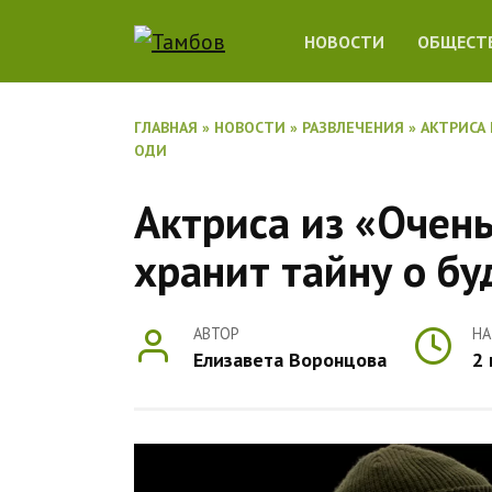
Перейти
НОВОСТИ
ОБЩЕСТ
к
содержанию
ГЛАВНАЯ
»
НОВОСТИ
»
РАЗВЛЕЧЕНИЯ
»
АКТРИСА 
ОДИ
Актриса из «Очен
хранит тайну о б
АВТОР
НА
Елизавета Воронцова
2