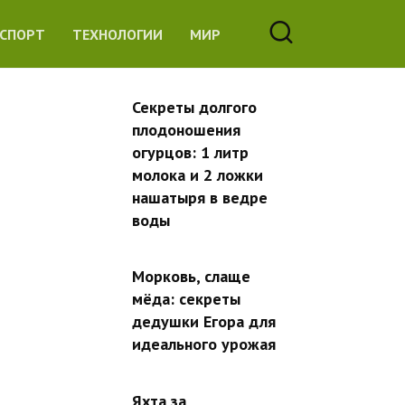
СПОРТ
ТЕХНОЛОГИИ
МИР
Секреты долгого
плодоношения
огурцов: 1 литр
молока и 2 ложки
нашатыря в ведре
воды
Морковь, слаще
мёда: секреты
дедушки Егора для
идеального урожая
Яхта за