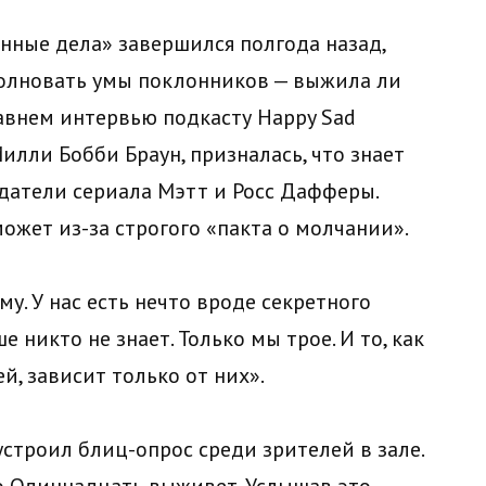
нные дела» завершился полгода назад,
волновать умы поклонников — выжила ли
авнем интервью подкасту Happy Sad
илли Бобби Браун, призналась, что знает
здатели сериала Мэтт и Росс Дафферы.
может из-за строгого «пакта о молчании».
у. У нас есть нечто вроде секретного
е никто не знает. Только мы трое. И то, как
, зависит только от них».
троил блиц-опрос среди зрителей в зале.
о Одиннадцать выживет. Услышав это,