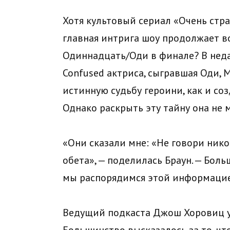
Хотя культовый сериал «Очень стра
главная интрига шоу продолжает 
Одиннадцать/Оди в финале? В нед
Confused актриса, сыгравшая Оди, М
истинную судьбу героини, как и со
Однако раскрыть эту тайну она не 
«Они сказали мне: «Не говори ником
обета», — поделилась Браун. — Больш
мы распорядимся этой информацией
Ведущий подкаста Джош Хоровиц ус
Большинство высказалось за то, чт