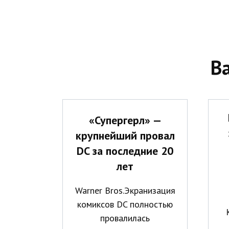
В
«Супергерл» —
крупнейший провал
DC за последние 20
лет
Warner Bros.Экранизация
комиксов DC полностью
провалилась