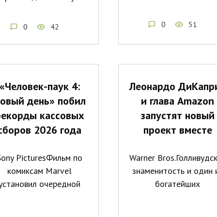
0
51
0
42
«Человек-паук 4:
Леонардо ДиКапр
овый день» побил
и глава Amazon
рекорды кассовых
запустят новый
сборов 2026 года
проект вместе
Sony PicturesФильм по
Warner Bros.Голливудс
комиксам Marvel
знаменитость и один 
установил очередной
богатейших