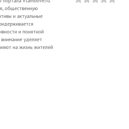
 портала vtambove.ru.
я, общественную
ативы и актуальные
придерживается
ивности и понятной
 внимание уделяет
лияют на жизнь жителей