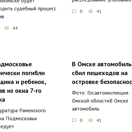
лябинске будет
одить судебный процесс
0
41
ив
44
одмосковье
В Омске автомобиль
гически погибли
сбил пешеходов на
щина и ребенок,
островке безопасно
в из окна 7-го
Фото: Госавтоинспекция
жа
Омской областиВ Омске
автомобиль
уратура Раменского
на Подмосковья
0
41
ледует