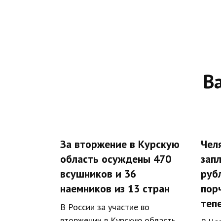
В
За вторжение в Курскую
Чел
область осуждены 470
зап
всушников и 36
руб
наемников из 13 стран
пор
тепе
В России за участие во
вторжении в Курскую область