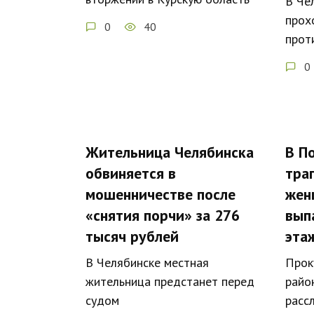
В Че
прох
0
40
прот
0
Жительница Челябинска
В П
обвиняется в
тра
мошенничестве после
жен
«снятия порчи» за 276
выпа
тысяч рублей
эта
В Челябинске местная
Прок
жительница предстанет перед
райо
судом
расс