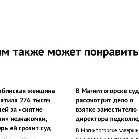
ам также может понравить
ябинская женщина
В Магнитогорске суд
латила 276 тысяч
рассмотрит дело о
лей за «снятие
взятке заместителю
чи» незнакомки,
директора педколл
рь ей грозит суд
В Магнитогорске заверши
расследование уголовных