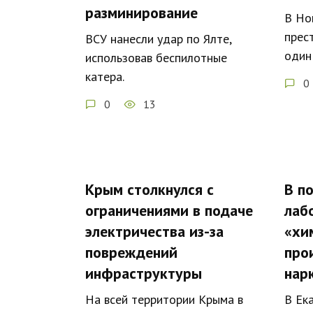
разминирование
В Но
прес
ВСУ нанесли удар по Ялте,
один
использовав беспилотные
катера.
0
0
13
Крым столкнулся с
В п
ограничениями в подаче
лаб
электричества из-за
«хи
повреждений
про
инфраструктуры
нар
На всей территории Крыма в
В Ек