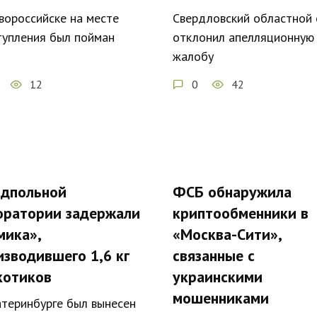
вороссийске на месте
Свердловский областной 
тупления был пойман
отклонил апелляционную
жалобу
12
0
42
одпольной
ФСБ обнаружила
оратории задержали
криптообменники в
мика»,
«Москва-Сити»,
изводившего 1,6 кг
связанные с
котиков
украинскими
мошенниками
атеринбурге был вынесен