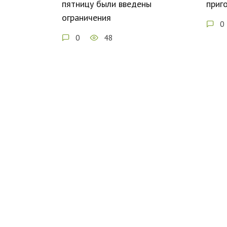
пятницу были введены
приг
ограничения
0
0
48