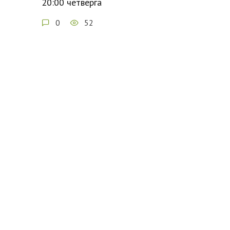
20:00 четверга
0
52