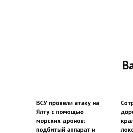
В
ВСУ провели атаку на
Сот
Ялту с помощью
дор
морских дронов:
кра
подбитый аппарат и
лок