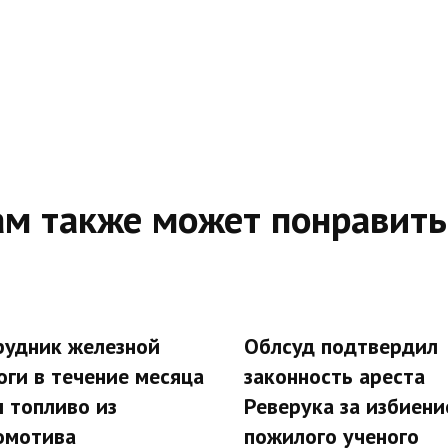
ам также может понравить
рудник железной
Облсуд подтвердил
оги в течение месяца
законность ареста
л топливо из
Реверука за избиени
омотива
пожилого ученого