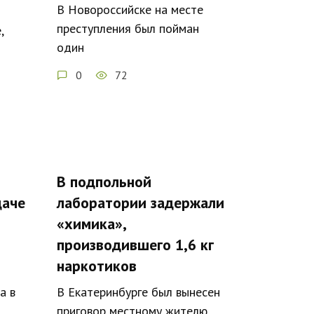
В Новороссийске на месте
преступления был пойман
,
один
0
72
В подпольной
даче
лаборатории задержали
«химика»,
производившего 1,6 кг
наркотиков
а в
В Екатеринбурге был вынесен
приговор местному жителю