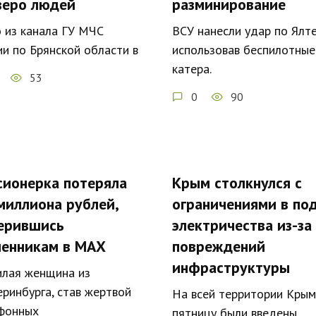
веро людей
разминирование
 из канала ГУ МЧС
ВСУ нанесли удар по Ялте
ии по Брянской области в
использовав беспилотные
катера.
53
0
90
сионерка потеряла
Крым столкнулся с
 миллиона рублей,
ограничениями в по
ерившись
электричества из-за
енникам в МАХ
повреждений
инфраструктуры
лая женщина из
еринбурга, став жертвой
На всей территории Крым
фонных
пятницу были введены