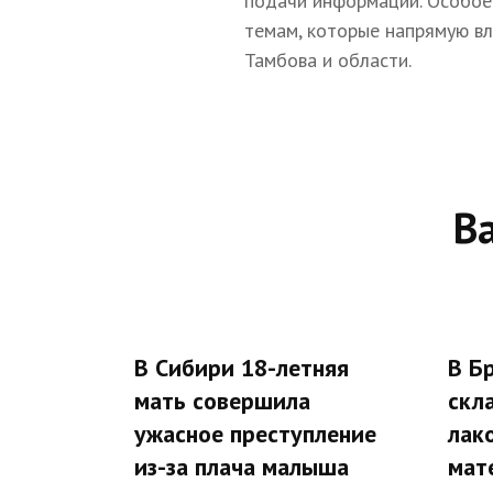
подачи информации. Особое
темам, которые напрямую в
Тамбова и области.
В
В Сибири 18-летняя
В Б
мать совершила
скл
ужасное преступление
лак
из-за плача малыша
мат