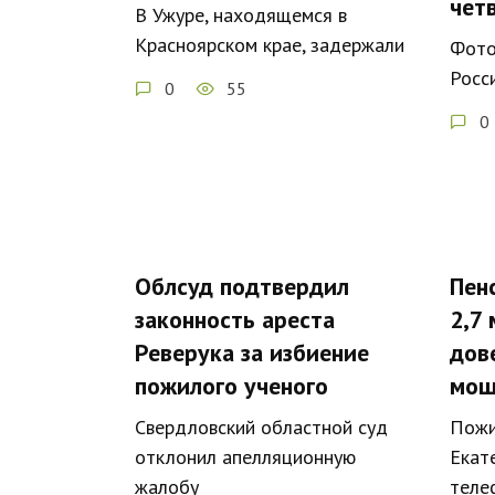
чет
В Ужуре, находящемся в
Красноярском крае, задержали
Фото
Росс
0
55
0
Облсуд подтвердил
Пен
законность ареста
2,7
Реверука за избиение
дов
пожилого ученого
мош
Свердловский областной суд
Пожи
отклонил апелляционную
Екат
жалобу
теле