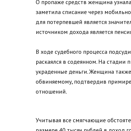
О пропаже средств женщина узнала 
заметила списание через мобильно
для потерпевшей является значите
источником дохода является пенсия
В ходе судебного процесса подсуд
раскаялся в содеянном. На стадии 
украденные деньги. Женщина также
обвиняемому, подтвердив примире
отношений.
Учитывая все смягчающие обстояте
размере 40 тысяч рублей в доход г