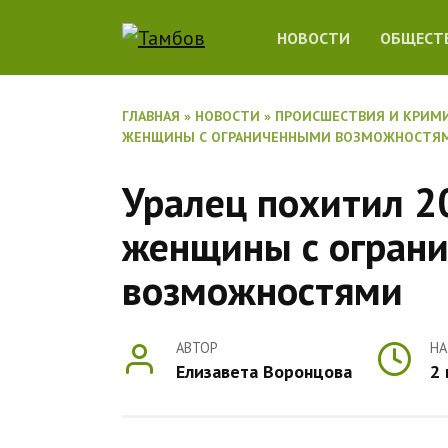
Перейти
НОВОСТИ
ОБЩЕСТ
к
содержанию
ГЛАВНАЯ
»
НОВОСТИ
»
ПРОИСШЕСТВИЯ И КРИМ
ЖЕНЩИНЫ С ОГРАНИЧЕННЫМИ ВОЗМОЖНОСТЯ
Уралец похитил 2
женщины с огран
возможностями
АВТОР
НА
Елизавета Воронцова
2