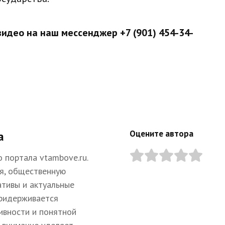
 видео на наш мессенджер
+7 (901) 454-34-
Оцените автора
а
 портала vtambove.ru.
я, общественную
ативы и актуальные
придерживается
ивности и понятной