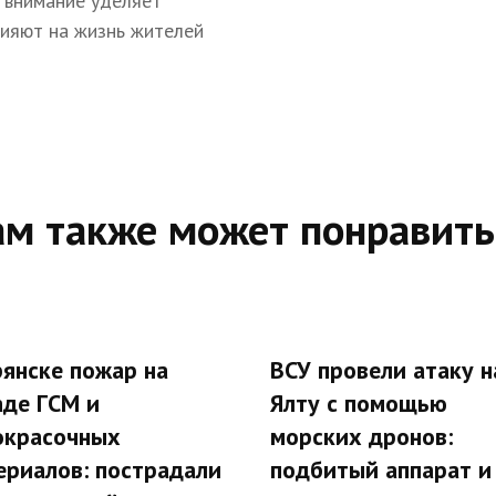
 внимание уделяет
лияют на жизнь жителей
ам также может понравить
рянске пожар на
ВСУ провели атаку н
аде ГСМ и
Ялту с помощью
окрасочных
морских дронов:
ериалов: пострадали
подбитый аппарат и