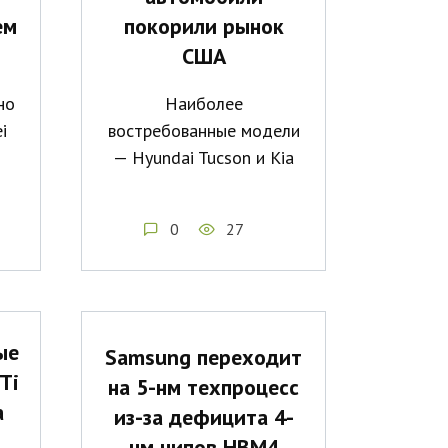
ем
покорили рынок
США
но
Наиболее
i
востребованные модели
— Hyundai Tucson и Kia
0
27
ые
Samsung переходит
Ti
на 5-нм техпроцесс
а
из-за дефицита 4-
нм чипов HBM4