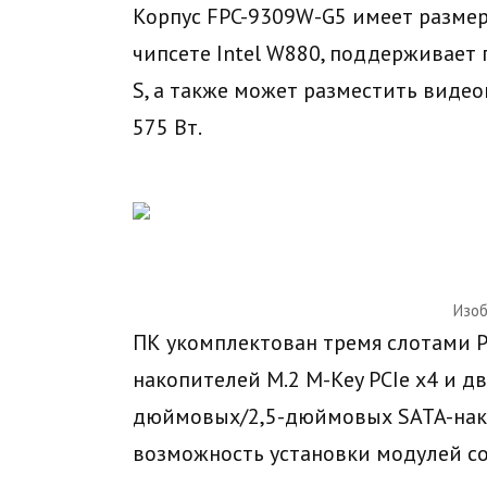
Корпус FPC-9309W-G5 имеет размеры
чипсете Intel W880, поддерживает п
S, а также может разместить видео
575 Вт.
Изоб
ПК укомплектован тремя слотами P
накопителей M.2 M-Key PCIe x4 и 
дюймовых/2,5-дюймовых SATA-нако
возможность установки модулей со