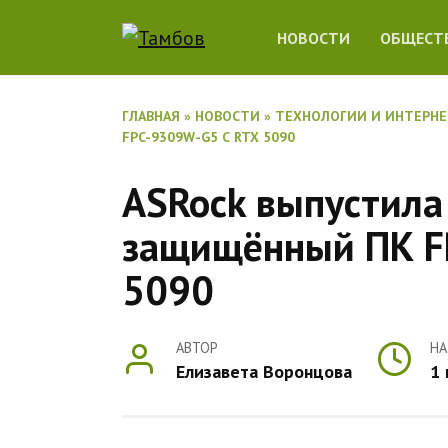
Перейти
НОВОСТИ
ОБЩЕСТ
к
содержанию
ГЛАВНАЯ
»
НОВОСТИ
»
ТЕХНОЛОГИИ И ИНТЕРН
FPC-9309W-G5 С RTX 5090
ASRock выпустила
защищённый ПК F
5090
АВТОР
НА
Елизавета Воронцова
1