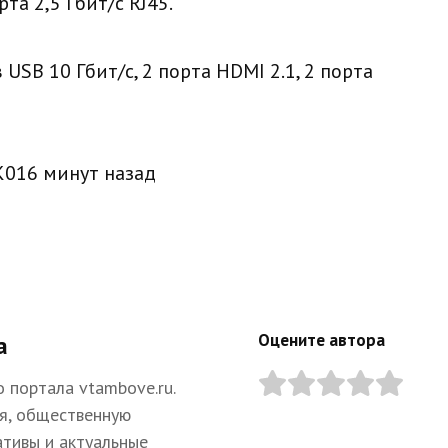
та 2,5 Гбит/с RJ45.
 USB 10 Гбит/с, 2 порта HDMI 2.1, 2 порта
К
0
16 минут назад
Оцените автора
а
 портала vtambove.ru.
я, общественную
ативы и актуальные