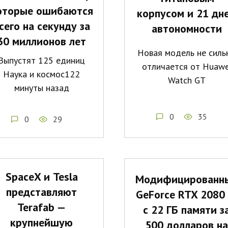
оторые ошибаются
корпусом и 21 дн
сего на секунду за
автономности
30 миллионов лет
Новая модель не силь
Выпустят 125 единиц
отличается от Huawe
Наука и космос122
Watch GT
минуты назад
0
35
0
29
SpaceX и Tesla
Модифицированн
представляют
GeForce RTX 2080 
Terafab —
с 22 ГБ памяти з
крупнейшую
500 долларов на