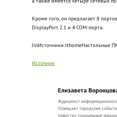
а также имеется четыре сетевых пор
Кроме того, он предлагает 8 портов
DisplayPort 2.1 и 4 COM-порта.
Jin
Источники:
ithome
Настольные П
Источник
Елизавета Воронцов
Журналист информационного
Освещает городские событи
повестку, социальные иници