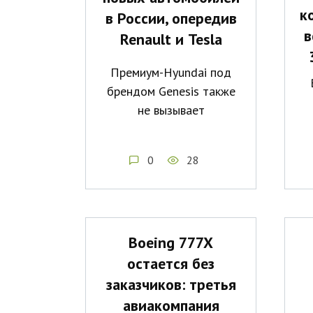
к
в России, опередив
в
Renault и Tesla
Премиум-Hyundai под
брендом Genesis также
не вызывает
0
28
Boeing 777X
остается без
заказчиков: третья
авиакомпания