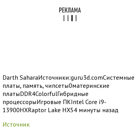
Darth Sahara
Источники:
guru3d.com
Системные
платы, память, чипсеты
0
материнские
платы
DDR4
Colorful
Гибридные
процессоры
Игровые ПК
Intel Core i9-
13900HX
Raptor Lake HX
54 минуты назад
Источник