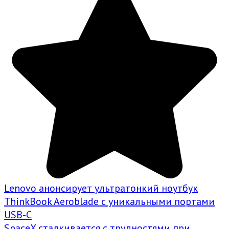
Lenovo анонсирует ультратонкий ноутбук
ThinkBook Aeroblade с уникальными портами
USB-C
SpaceX сталкивается с трудностями при