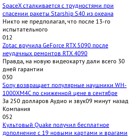
SpaceX сталкивается с трудностями при
спасении ракеты Starship S40 из океана
Никто не предполагал, что после 13-го
испытательного
0
12
Zotac вручила GeForce RTX 5090 после
неудачных ремонтов RTX 4090
Правда, на новую видеокарту дали всего 30
дней гарантии
0
30
Sony возвращает популярные наушники WH-
1000XM4C по сниженной цене в сентябре
За 250 долларов Аудио и звук09 минут назад
Компания
0
52
Культовый Quake получил бесплатное
дополнение с 19 новыми картами и врагами