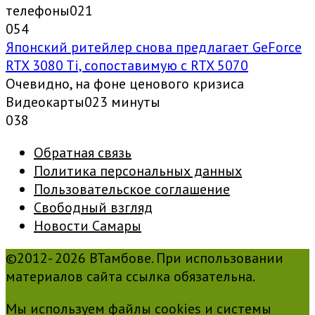
телефоны021
0
54
Японский ритейлер снова предлагает GeForce
RTX 3080 Ti, сопоставимую с RTX 5070
Очевидно, на фоне ценового кризиса
Видеокарты023 минуты
0
38
Обратная связь
Политика персональных данных
Пользовательское соглашение
Свободный взгляд
Новости Самары
©2012- 2026 ВТамбове. При использовании
материалов сайта ссылка обязательна.
Мы используем файлы cookies и системы