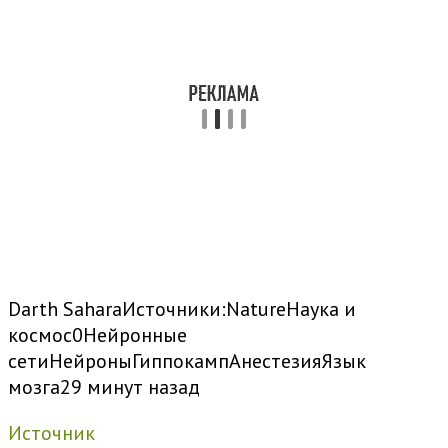
Darth Sahara
Источники:
Nature
Наука и
космос
0
Нейронные
сети
Нейроны
Гиппокамп
Анестезия
Язык
мозга
29 минут назад
Источник