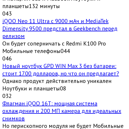
планшеты132 минуты
0
43
iQOO Neo 11 Ultra с 9000 мАч и MediaTek
Dimensity 9500 предстал в Geekbench перед
релизом
Он будет соперничать с Redmi K100 Pro
Мобильные телефоны044
0
46
Новый ноутбук GPD WIN Max 3 без батареи:
стоит 1700 долларов, но что он предлагает?
Однако продукт действительно уникален
Ноутбуки и планшеты08
0
32
Флагман iQOO 16T: мощная система
охлаждения и 200 МП камера для идеальных
снимков
Но перископного модуля не будет Мобильные