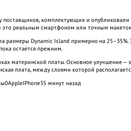
ску поставщиков, комплектующих и опубликовали
 ли это реальным смартфоном или точным макето
а размеры Dynamic Island примерно на 25–35%. 
 пока остаётся прежним.
тиках материнской платы. Основное улучшение —
нская плата, между слоями которой располагаетс
ны
0
Apple
IPhone
35 минут назад