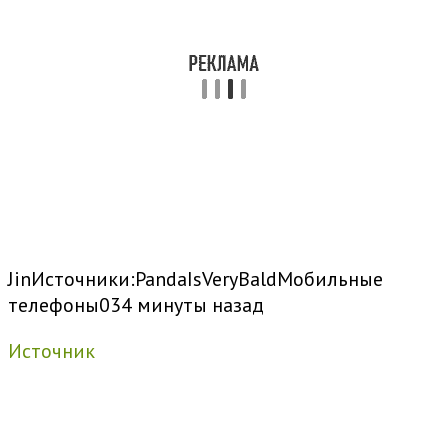
Jin
Источники:
PandaIsVeryBald
Мобильные
телефоны
0
34 минуты назад
Источник