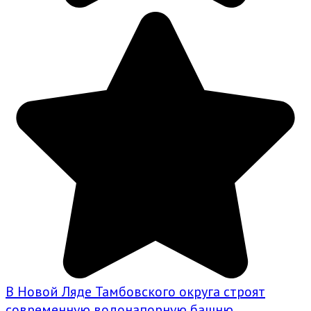
В Новой Ляде Тамбовского округа строят
современную водонапорную башню