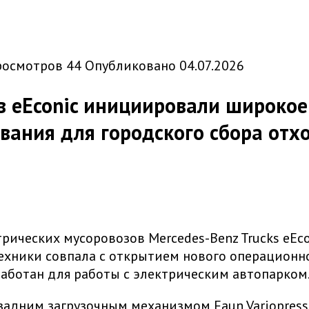
росмотров
44
Опубликовано
04.07.2026
в eEconic инициировали широко
ания для городского сбора отх
трических мусоровозов Mercedes-Benz Trucks eEc
хники совпала с открытием нового операционного
аботан для работы с электрическим автопарком
задним загрузочным механизмом Faun Variopress