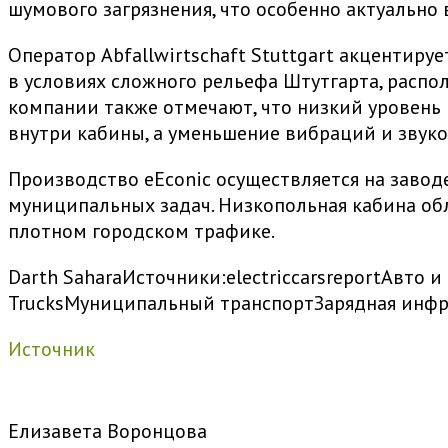
шумового загрязнения, что особенно актуально 
Оператор Abfallwirtschaft Stuttgart акцентир
в условиях сложного рельефа Штутгарта, распол
компании также отмечают, что низкий уровень
внутри кабины, а уменьшение вибраций и звуко
Производство eEconic осуществляется на заводе
муниципальных задач. Низкопольная кабина обл
плотном городском трафике.
Darth Sahara
Источники:
electriccarsreport
Авто и
Trucks
Муниципальный транспорт
Зарядная инфр
Источник
Елизавета Воронцова