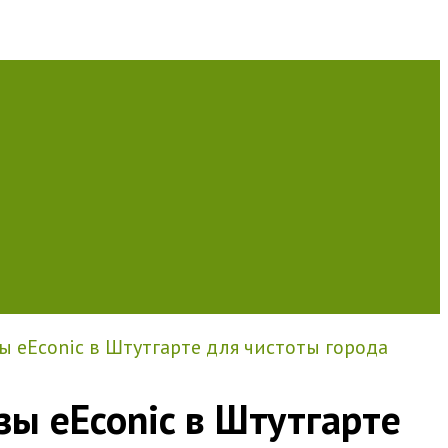
ы eEconic в Штутгарте для чистоты города
зы eEconic в Штутгарте