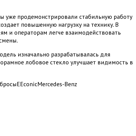
возы уже продемонстрировали стабильную работу
создает повышенную нагрузку на технику. В
лям и операторам легче взаимодействовать
смены.
 модель изначально разрабатывалась для
норамное лобовое стекло улучшает видимость в
бросы
EEconic
Mercedes-Benz