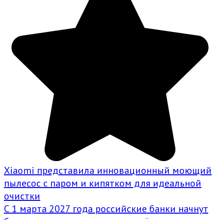
Xiaomi представила инновационный моющий
пылесос с паром и кипятком для идеальной
очистки
С 1 марта 2027 года российские банки начнут