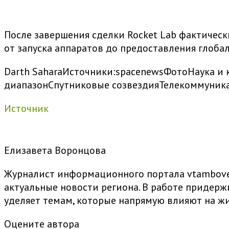
После завершения сделки Rocket Lab фактическ
от запуска аппаратов до предоставления глоба
Darth Sahara
Источники:
spacenewsФото
Наука и 
диапазон
Спутниковые созвездия
Телекоммуник
Источник
Елизавета Воронцова
Журналист информационного портала vtambove.
актуальные новости региона. В работе придер
уделяет темам, которые напрямую влияют на жи
Оцените автора