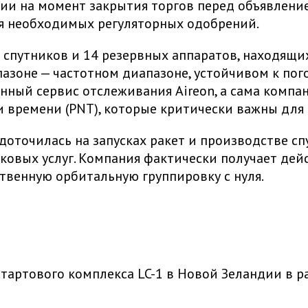
и на момент закрытия торгов перед объявление
ия необходимых регуляторных одобрений.
х спутников и 14 резервных аппаратов, находящи
апазоне — частотном диапазоне, устойчивом к по
ный сервис отслеживания Aireon, а сама компан
 времени (PNT), которые критически важны для 
едоточилась на запусках ракет и производстве с
иковых услуг. Компания фактически получает д
ственную орбитальную группировку с нуля.
о стартового комплекса LC-1 в Новой Зеландии в 