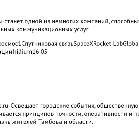
и станет одной из немногих компаний, способны
льных коммуникационных услуг.
космос
1
Спутниковая связь
SpaceX
Rocket Lab
Globa
ации
Iridium
16:05
ru. Освещает городские события, общественную
живается принципов точности, оперативности и
знь жителей Тамбова и области.