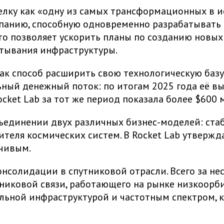
делку как «одну из самых трансформационных в 
панию, способную одновременно разрабатывать с
то позволяет ускорить планы по созданию новых
ртывания инфраструктуры.
 как способ расширить свою технологическую баз
ный денежный поток: по итогам 2025 года её вы
cket Lab за тот же период показала более $600 
ъединении двух различных бизнес-моделей: ста
теля космических систем. В Rocket Lab утвержд
йчивым.
нсолидации в спутниковой отрасли. Всего за не
утниковой связи, работающего на рынке низкоор
льной инфраструктурой и частотным спектром, 