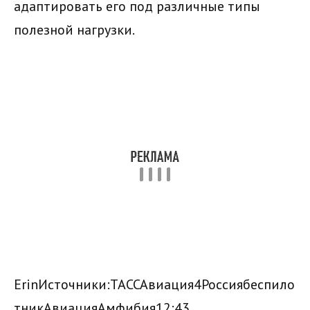
адаптировать его под различные типы
полезной нагрузки.
Erin
Источники:
ТАСС
Авиация
4
Россия
беспило
тник
Авиация
Амфибия
12:43