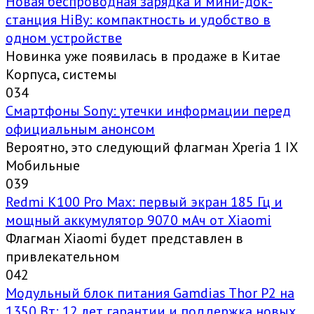
Новая беспроводная зарядка и мини-док-
станция HiBy: компактность и удобство в
одном устройстве
Новинка уже появилась в продаже в Китае
Корпуса, системы
0
34
Смартфоны Sony: утечки информации перед
официальным анонсом
Вероятно, это следующий флагман Xperia 1 IX
Мобильные
0
39
Redmi K100 Pro Max: первый экран 185 Гц и
мощный аккумулятор 9070 мАч от Xiaomi
Флагман Xiaomi будет представлен в
привлекательном
0
42
Модульный блок питания Gamdias Thor P2 на
1350 Вт: 12 лет гарантии и поддержка новых