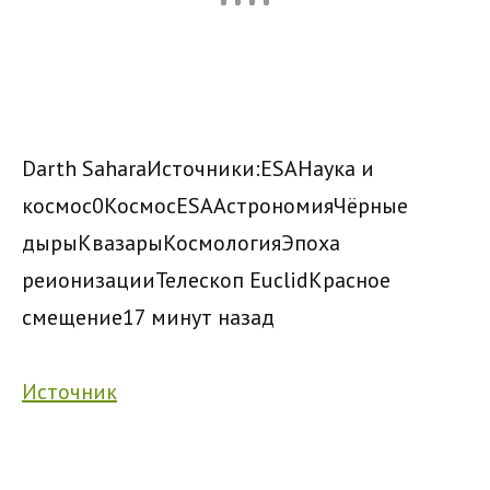
Darth Sahara
Источники:
ESA
Наука и
космос
0
Космос
ESA
Астрономия
Чёрные
дыры
Квазары
Космология
Эпоха
реионизации
Телескоп Euclid
Красное
смещение
17 минут назад
Источник