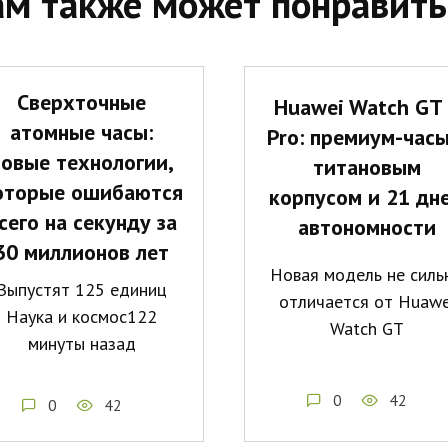
ам также может понравить
Сверхточные
Huawei Watch GT
атомные часы:
Pro: премиум-часы
новые технологии,
титановым
оторые ошибаются
корпусом и 21 дн
сего на секунду за
автономности
30 миллионов лет
Новая модель не силь
Выпустят 125 единиц
отличается от Huawe
Наука и космос122
Watch GT
минуты назад
0
42
0
42