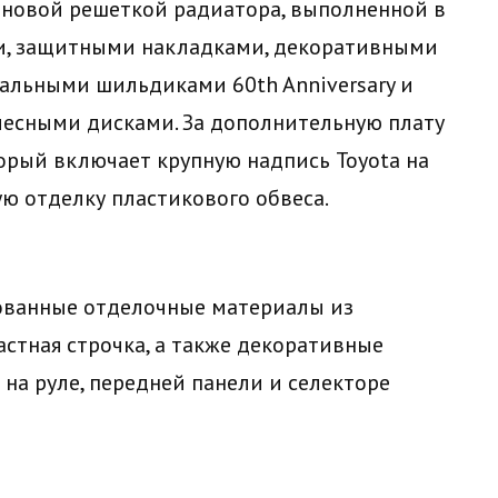
ли новой решеткой радиатора, выполненной в
и, защитными накладками, декоративными
льными шильдиками 60th Anniversary и
есными дисками. За дополнительную плату
оторый включает крупную надпись Toyota на
ую отделку пластикового обвеса.
ованные отделочные материалы из
астная строчка, а также декоративные
c на руле, передней панели и селекторе