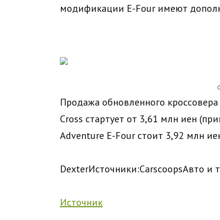
модификации E-Four имеют дополн
Продажа обновленного кроссовера у
Cross стартует от 3,61 млн иен (при
Adventure E-Four стоит 3,92 млн иен
Dexter
Источники:
Carscoops
Авто и 
Источник