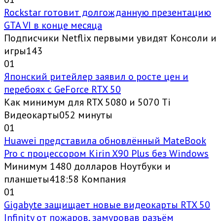
Rockstar готовит долгожданную презентацию
GTA VI в конце месяца
Подписчики Netflix первыми увидят Консоли и
игры143
0
1
Японский ритейлер заявил о росте цен и
перебоях с GeForce RTX 50
Как минимум для RTX 5080 и 5070 Ti
Видеокарты052 минуты
0
1
Huawei представила обновлённый MateBook
Pro с процессором Kirin X90 Plus без Windows
Минимум 1480 долларов Ноутбуки и
планшеты418:58 Компания
0
1
Gigabyte защищает новые видеокарты RTX 50
Infinity от пожаров, замуровав разъём