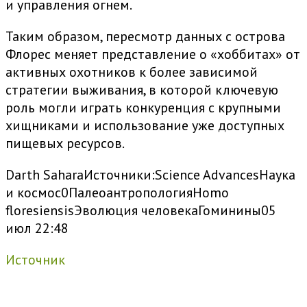
и управления огнем.
Таким образом, пересмотр данных с острова
Флорес меняет представление о «хоббитах» от
активных охотников к более зависимой
стратегии выживания, в которой ключевую
роль могли играть конкуренция с крупными
хищниками и использование уже доступных
пищевых ресурсов.
Darth Sahara
Источники:
Science Advances
Наука
и космос
0
Палеоантропология
Homo
floresiensis
Эволюция человека
Гоминины
05
июл 22:48
Источник