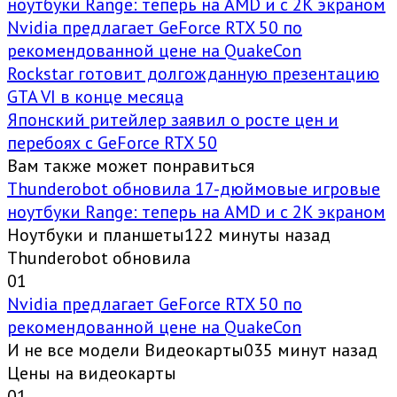
ноутбуки Range: теперь на AMD и с 2K экраном
Nvidia предлагает GeForce RTX 50 по
рекомендованной цене на QuakeCon
Rockstar готовит долгожданную презентацию
GTA VI в конце месяца
Японский ритейлер заявил о росте цен и
перебоях с GeForce RTX 50
Вам также может понравиться
Thunderobot обновила 17-дюймовые игровые
ноутбуки Range: теперь на AMD и с 2K экраном
Ноутбуки и планшеты122 минуты назад
Thunderobot обновила
0
1
Nvidia предлагает GeForce RTX 50 по
рекомендованной цене на QuakeCon
И не все модели Видеокарты035 минут назад
Цены на видеокарты
0
1