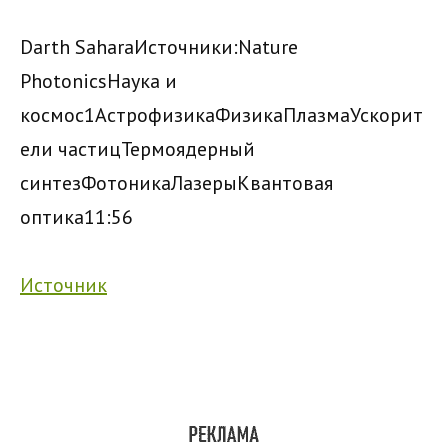
Darth Sahara
Источники:
Nature
Photonics
Наука и
космос
1
Астрофизика
Физика
Плазма
Ускорит
ели частиц
Термоядерный
синтез
Фотоника
Лазеры
Квантовая
оптика
11:56
Источник