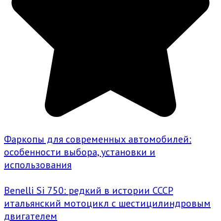
Фаркопы для современных автомобилей:
особенности выбора, установки и
использования
Benelli Si 750: редкий в истории СССР
итальянский мотоцикл с шестицилиндровым
двигателем