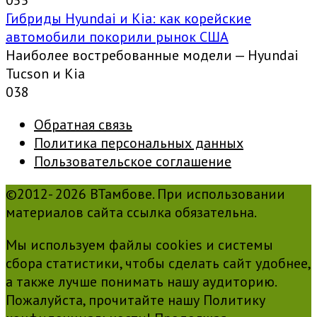
0
55
Гибриды Hyundai и Kia: как корейские
автомобили покорили рынок США
Наиболее востребованные модели — Hyundai
Tucson и Kia
0
38
Обратная связь
Политика персональных данных
Пользовательское соглашение
©2012- 2026 ВТамбове. При использовании
материалов сайта ссылка обязательна.
Мы используем файлы cookies и системы
сбора статистики, чтобы сделать сайт удобнее,
а также лучше понимать нашу аудиторию.
Пожалуйста, прочитайте нашу Политику