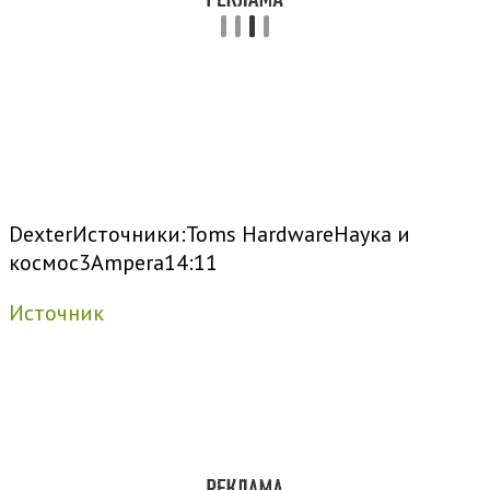
Dexter
Источники:
Toms Hardware
Наука и
космос
3
Ampera
14:11
Источник