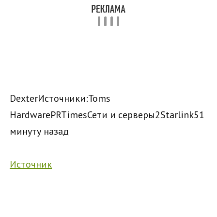
Dexter
Источники:
Toms
HardwarePRTimes
Сети и серверы
2
Starlink
51
минуту назад
Источник