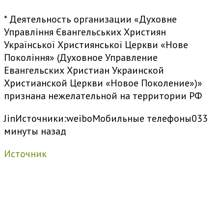
* Деятельность организации «Духовне
Управлiння Євангельських Християн
Української Християнської Церкви «Нове
Поколiння» (Духовное Управление
Евангельских Христиан Украинской
Христианской Церкви «Новое Поколение»)»
признана нежелательной на территории РФ
Jin
Источники:
weibo
Мобильные телефоны
0
33
минуты назад
Источник