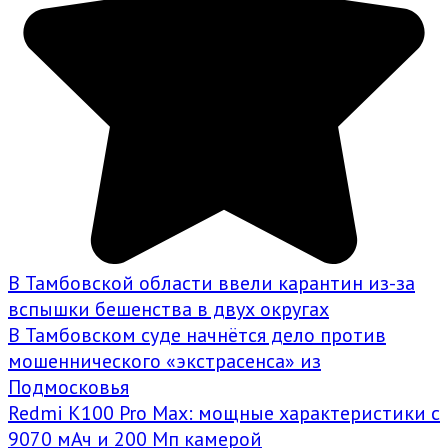
В Тамбовской области ввели карантин из-за
вспышки бешенства в двух округах
В Тамбовском суде начнётся дело против
мошеннического «экстрасенса» из
Подмосковья
Redmi K100 Pro Max: мощные характеристики с
9070 мАч и 200 Мп камерой