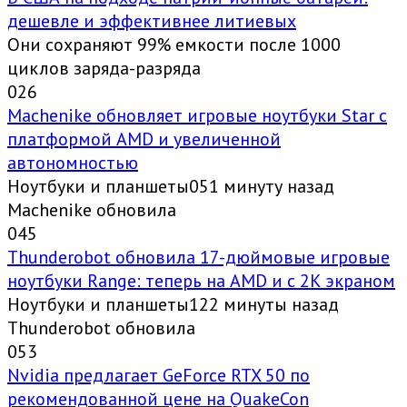
дешевле и эффективнее литиевых
Они сохраняют 99% емкости после 1000
циклов заряда-разряда
0
26
Machenike обновляет игровые ноутбуки Star с
платформой AMD и увеличенной
автономностью
Ноутбуки и планшеты051 минуту назад
Machenike обновила
0
45
Thunderobot обновила 17-дюймовые игровые
ноутбуки Range: теперь на AMD и с 2K экраном
Ноутбуки и планшеты122 минуты назад
Thunderobot обновила
0
53
Nvidia предлагает GeForce RTX 50 по
рекомендованной цене на QuakeCon