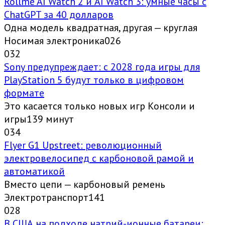
Rollme AI Watch 2 и AI Watch 3: умные часы с
ChatGPT за 40 долларов
Одна модель квадратная, другая — круглая
Носимая электроника026
0
32
Sony предупреждает: с 2028 года игры для
PlayStation 5 будут только в цифровом
формате
Это касается только новых игр Консоли и
игры139 минут
0
34
Flyer G1 Upstreet: революционный
электровелосипед с карбоновой рамой и
автоматикой
Вместо цепи — карбоновый ремень
Электротранспорт141
0
28
В США на подходе натрий-ионные батареи: