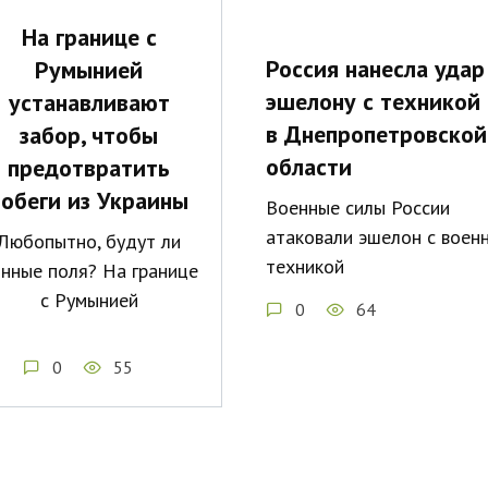
На границе с
Россия нанесла удар
Румынией
эшелону с техникой
устанавливают
в Днепропетровской
забор, чтобы
области
предотвратить
побеги из Украины
Военные силы России
атаковали эшелон с воен
Любопытно, будут ли
техникой
нные поля? На границе
с Румынией
0
64
0
55