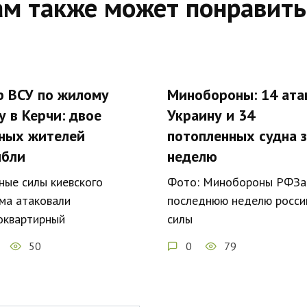
ам также может понравить
р ВСУ по жилому
Минобороны: 14 ата
у в Керчи: двое
Украину и 34
ных жителей
потопленных судна 
ибли
неделю
ные силы киевского
Фото: Минобороны РФЗа
ма атаковали
последнюю неделю росси
оквартирный
силы
50
0
79