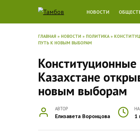
Перейти
НОВОСТИ
ОБЩЕСТ
к
содержанию
ГЛАВНАЯ
»
НОВОСТИ
»
ПОЛИТИКА
»
КОНСТИТУЦ
ПУТЬ К НОВЫМ ВЫБОРАМ
Конституционные 
Казахстане открыв
новым выборам
АВТОР
НА
Елизавета Воронцова
1