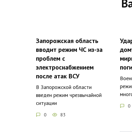
В
Запорожская область
Уда
вводит режим ЧС из-за
дом
проблем с
мир
электроснабжением
пог
после атак ВСУ
Воен
режи
В Запорожской области
мног
введен режим чрезвычайной
ситуации
0
0
83