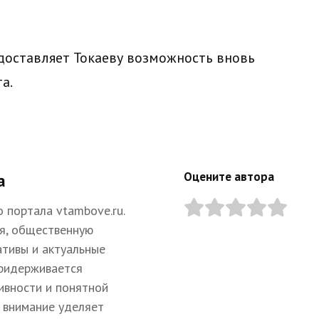
доставляет Токаеву возможность вновь
а.
Оцените автора
а
 портала vtambove.ru.
я, общественную
ативы и актуальные
придерживается
ивности и понятной
 внимание уделяет