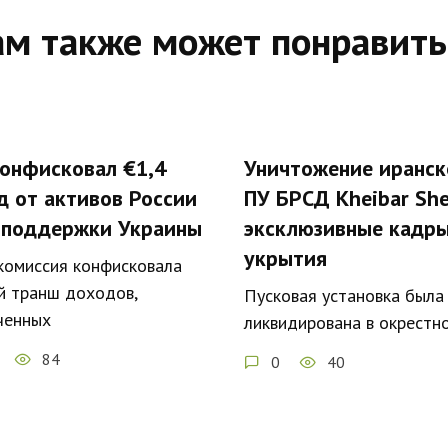
ам также может понравить
конфисковал €1,4
Уничтожение иранск
д от активов России
ПУ БРСД Kheibar She
 поддержки Украины
эксклюзивные кадры
укрытия
комиссия конфисковала
й транш доходов,
Пусковая установка была
ченных
ликвидирована в окрестн
84
0
40