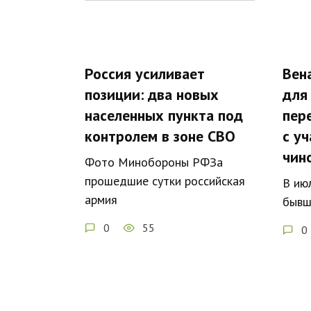
Россия усиливает
Вен
позиции: два новых
для
населенных пункта под
пер
контролем в зоне СВО
с уч
чин
Фото Минобороны РФЗа
прошедшие сутки российская
В ию
армия
бывш
0
55
0