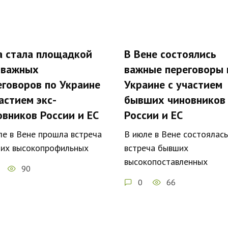
а стала площадкой
В Вене состоялись
 важных
важные переговоры 
еговоров по Украине
Украине с участием
астием экс-
бывших чиновников
овников России и ЕС
России и ЕС
ле в Вене прошла встреча
В июле в Вене состоялась
их высокопрофильных
встреча бывших
высокопоставленных
90
0
66