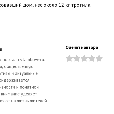
ковавший дом, нес около 12 кг тротила.
Оцените автора
а
 портала vtambove.ru.
я, общественную
ативы и актуальные
придерживается
ивности и понятной
 внимание уделяет
лияют на жизнь жителей