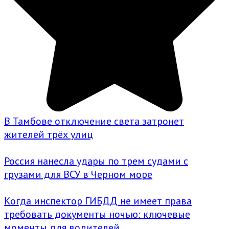
В Тамбове отключение света затронет
жителей трёх улиц
Россия нанесла удары по трем судами с
грузами для ВСУ в Черном море
Когда инспектор ГИБДД не имеет права
требовать документы ночью: ключевые
моменты для водителей