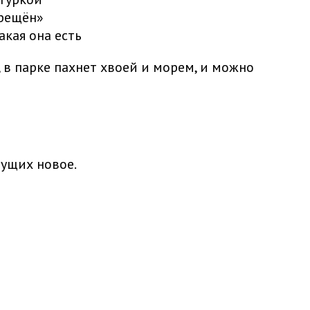
прещён»
акая она есть
, в парке пахнет хвоей и морем, и можно
щущих новое.