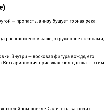
е)
угой — пропасть, внизу бушует горная река.
ица расположено в чаше, окружённое склонами,
ки. Внутри — восковая фигура вождя, его
сиф Виссарионович приезжал сюда дышать этим
зкоколейном поезде. Садитесь, вагончик