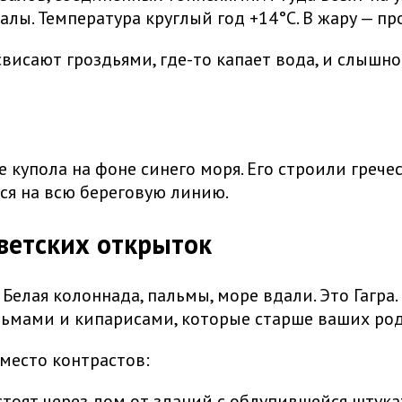
калы. Температура круглый год +14°C. В жару — пр
исают гроздьями, где-то капает вода, и слышно 
купола на фоне синего моря. Его строили гречес
тся на всю береговую линию.
оветских открыток
елая колоннада, пальмы, море вдали. Это Гагра.
альмами и кипарисами, которые старше ваших ро
 место контрастов:
тоят через дом от зданий с облупившейся штук