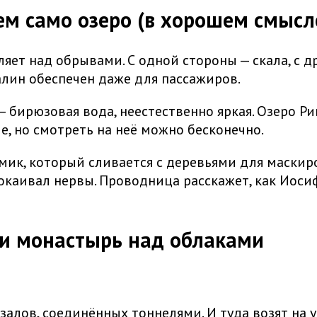
чем само озеро (в хорошем смысл
яет над обрывами. С одной стороны — скала, с др
лин обеспечен даже для пассажиров.
— бирюзовая вода, неестественно яркая. Озеро Р
, но смотреть на неё можно бесконечно.
ик, который сливается с деревьями для маскиров
успокаивал нервы. Проводница расскажет, как Ио
 и монастырь над облаками
залов, соединённых тоннелями. И туда возят на у