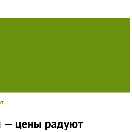
ют
и — цены радуют