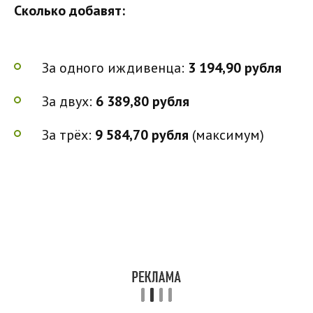
Сколько добавят:
За одного иждивенца:
3 194,90 рубля
За двух:
6 389,80 рубля
За трёх:
9 584,70 рубля
(максимум)