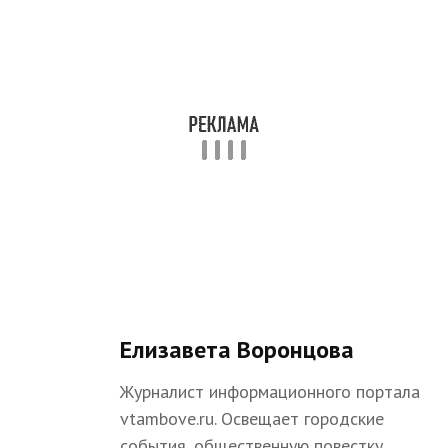
Елизавета Воронцова
Журналист информационного портала
vtambove.ru. Освещает городские
события, общественную повестку,