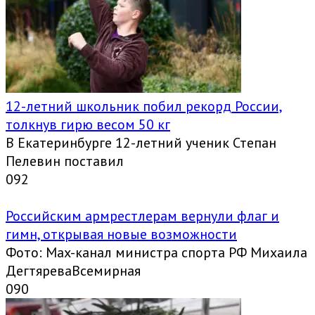
12-летний школьник побил рекорд России,
толкнув гирю весом 50 кг
В Екатеринбурге 12-летний ученик Степан
Пелевин поставил
0
92
Российским армрестлерам вернули флаг и
гимн, открывая новые возможности
Фото: Max-канал министра спорта РФ Михаила
ДегтяреваВсемирная
0
90