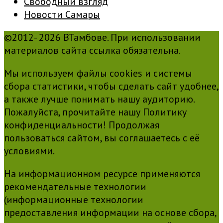
Свободный взгляд
Новости Самары
©2012- 2026 ВТамбове. При использовании
материалов сайта ссылка обязательна.
Мы используем файлы cookies и системы
сбора статистики, чтобы сделать сайт удобнее,
а также лучше понимать нашу аудиторию.
Пожалуйста, прочитайте нашу Политику
конфиденциальности! Продолжая
пользоваться сайтом, вы соглашаетесь с её
условиями.
На информационном ресурсе применяются
рекомендательные технологии
(информационные технологии
предоставления информации на основе сбора,