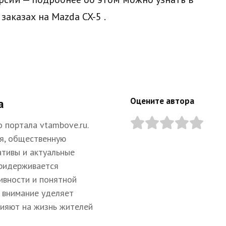
заказах на Mazda CX-5
.
Оцените автора
а
 портала vtambove.ru.
я, общественную
ативы и актуальные
придерживается
ивности и понятной
 внимание уделяет
лияют на жизнь жителей