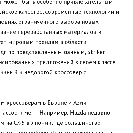
ker может быть особенно привлекательным
ейское качество, современные технологии и
словиях ограниченного выбора новых
ование переработанных материалов и
ует мировым трендам в области
дя по представленным данным, Striker
ансированных предложений в своём классе
тичный и недорогой кроссовер с
ым кроссоверам в Европе и Азии
 ассортимент. Например, Mazda недавно
м на CX-5 в Японии, где большинство
сии — подробнее об этом можно узнать в