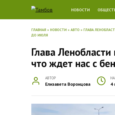
Перейти
НОВОСТИ
ОБЩЕСТ
к
содержанию
ГЛАВНАЯ
»
НОВОСТИ
»
АВТО
»
ГЛАВА ЛЕНОБЛАС
ДО ИЮЛЯ
Глава Ленобласти
что ждет нас с бе
АВТОР
НА
Елизавета Воронцова
4