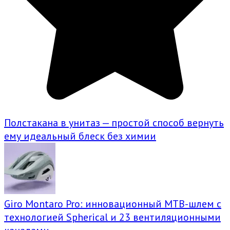
Полстакана в унитаз — простой способ вернуть
ему идеальный блеск без химии
Giro Montaro Pro: инновационный MTB-шлем с
технологией Spherical и 23 вентиляционными