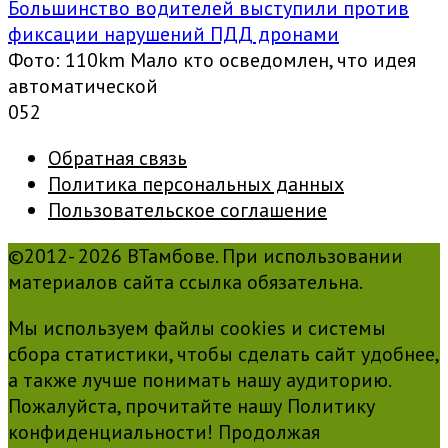
Большинство водителей выступили против
фиксации нарушений ПДД дронами
Фото: 110km Мало кто осведомлен, что идея
автоматической
0
52
Обратная связь
Политика персональных данных
Пользовательское соглашение
©2012- 2026 ВТамбове. При использовании
материалов сайта ссылка обязательна.
Мы используем файлы cookies и системы
сбора статистики, чтобы сделать сайт удобнее,
а также лучше понимать нашу аудиторию.
Пожалуйста, прочитайте нашу Политику
конфиденциальности! Продолжая