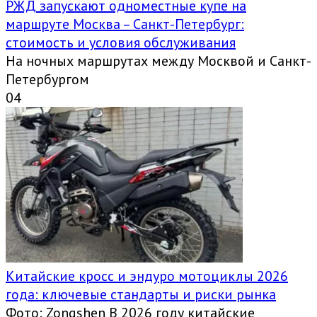
РЖД запускают одноместные купе на
маршруте Москва – Санкт-Петербург:
стоимость и условия обслуживания
На ночных маршрутах между Москвой и Санкт-
Петербургом
0
4
Китайские кросс и эндуро мотоциклы 2026
года: ключевые стандарты и риски рынка
Фото: Zongshen В 2026 году китайские