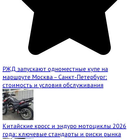
РЖД запускают одноместные купе на
маршруте Москва – Санкт-Петербург:
стоимость и условия обслуживания
Китайские кросс и эндуро мотоциклы 2026
года: ключевые стандарты и риски рынка