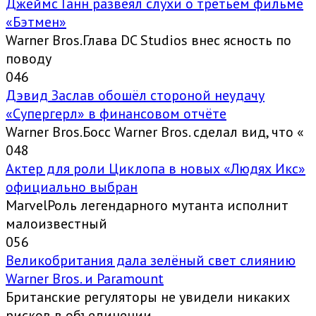
Джеймс Ганн развеял слухи о третьем фильме
«Бэтмен»
Warner Bros.Глава DC Studios внес ясность по
поводу
0
46
Дэвид Заслав обошёл стороной неудачу
«Супергерл» в финансовом отчёте
Warner Bros.Босс Warner Bros. сделал вид, что «
0
48
Актер для роли Циклопа в новых «Людях Икс»
официально выбран
MarvelРоль легендарного мутанта исполнит
малоизвестный
0
56
Великобритания дала зелёный свет слиянию
Warner Bros. и Paramount
Британские регуляторы не увидели никаких
рисков в объединении