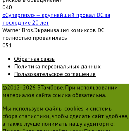
0
40
«Супергерл» — крупнейший провал DC за
последние 20 лет
Warner Bros.Экранизация комиксов DC
полностью провалилась
0
51
Обратная связь
Политика персональных данных
Пользовательское соглашение
©2012- 2026 ВТамбове. При использовании
материалов сайта ссылка обязательна.
Мы используем файлы cookies и системы
сбора статистики, чтобы сделать сайт удобнее,
а также лучше понимать нашу аудиторию.