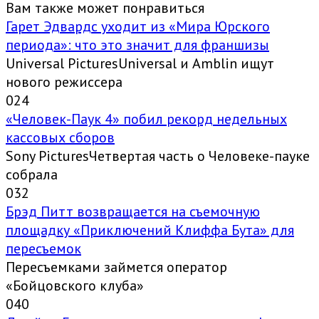
Вам также может понравиться
Гарет Эдвардс уходит из «Мира Юрского
периода»: что это значит для франшизы
Universal PicturesUniversal и Amblin ищут
нового режиссера
0
24
«Человек-Паук 4» побил рекорд недельных
кассовых сборов
Sony PicturesЧетвертая часть о Человеке-пауке
собрала
0
32
Брэд Питт возвращается на съемочную
площадку «Приключений Клиффа Бута» для
пересъемок
Пересъемками займется оператор
«Бойцовского клуба»
0
40