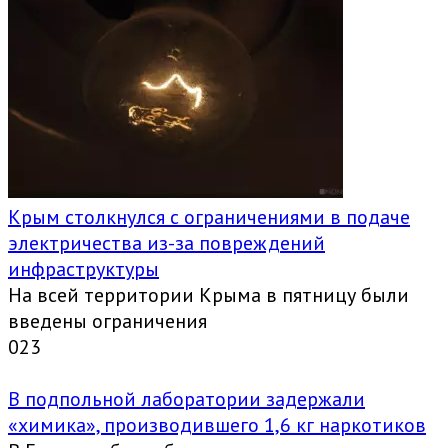
Крым столкнулся с ограничениями в подаче
электричества из-за повреждений
инфраструктуры
На всей территории Крыма в пятницу были
введены ограничения
0
23
В подпольной лаборатории задержали
«химика», производившего 1,6 кг наркотиков