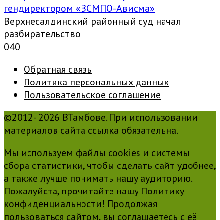
гендиректором «ВСМПО-Ависма»
Верхнесалдинский районный суд начал
разбирательство
0
40
Обратная связь
Политика персональных данных
Пользовательское соглашение
©2012- 2026 ВТамбове. При использовании
материалов сайта ссылка обязательна.
Мы используем файлы cookies и системы
сбора статистики, чтобы сделать сайт удобнее,
а также лучше понимать нашу аудиторию.
Пожалуйста, прочитайте нашу Политику
конфиденциальности! Продолжая
пользоваться сайтом, вы соглашаетесь с её