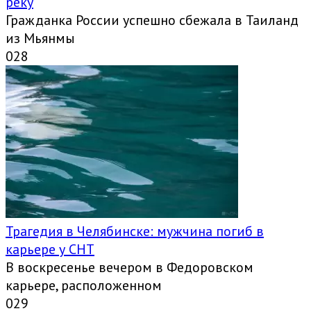
реку
Гражданка России успешно сбежала в Таиланд
из Мьянмы
0
28
Трагедия в Челябинске: мужчина погиб в
карьере у СНТ
В воскресенье вечером в Федоровском
карьере, расположенном
0
29