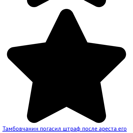
Тамбовчанин погасил штраф после ареста его