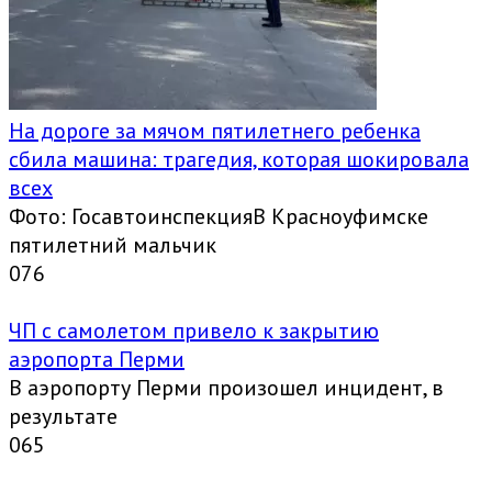
На дороге за мячом пятилетнего ребенка
сбила машина: трагедия, которая шокировала
всех
Фото: ГосавтоинспекцияВ Красноуфимске
пятилетний мальчик
0
76
ЧП с самолетом привело к закрытию
аэропорта Перми
В аэропорту Перми произошел инцидент, в
результате
0
65