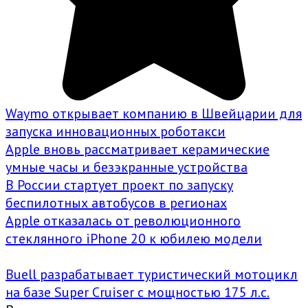
Waymo открывает компанию в Швейцарии для
запуска инновационных роботакси
Apple вновь рассматривает керамические
умные часы и безэкранные устройства
В России стартует проект по запуску
беспилотных автобусов в регионах
Apple отказалась от революционного
стеклянного iPhone 20 к юбилею модели
Buell разрабатывает туристический мотоцикл
на базе Super Cruiser с мощностью 175 л.с.