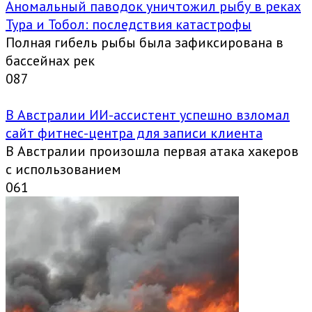
Аномальный паводок уничтожил рыбу в реках
Тура и Тобол: последствия катастрофы
Полная гибель рыбы была зафиксирована в
бассейнах рек
0
87
В Австралии ИИ-ассистент успешно взломал
сайт фитнес-центра для записи клиента
В Австралии произошла первая атака хакеров
с использованием
0
61