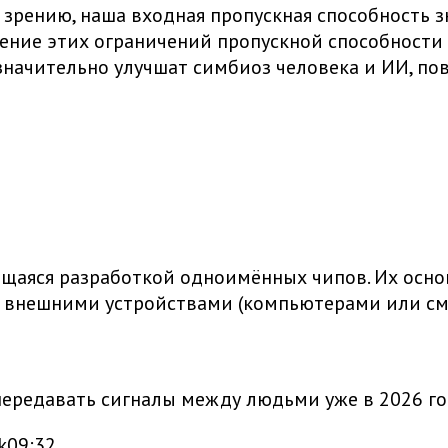
я зрению, наша входная пропускная способность 
нение этих ограничений пропускной способности
начительно улучшат симбиоз человека и ИИ, по
ющаяся разработкой одноимённых чипов. Их осно
я внешними устройствами (компьютерами или с
 передавать сигналы между людьми уже в 2026 г
k
09:32