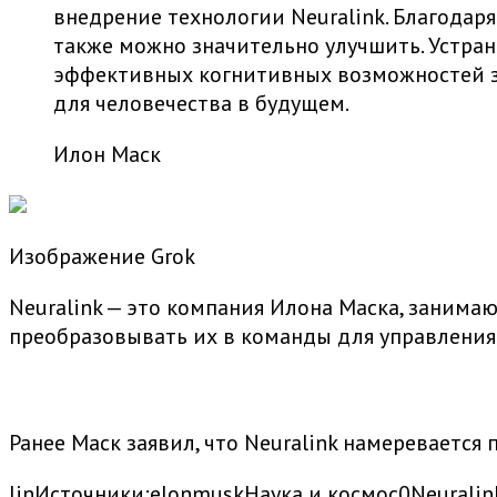
внедрение технологии Neuralink. Благодар
также можно значительно улучшить. Устра
эффективных когнитивных возможностей з
для человечества в будущем.
Илон Маск
Изображение Grok
Neuralink — это компания Илона Маска, занима
преобразовывать их в команды для управлени
Ранее Маск заявил, что Neuralink намеревается
Jin
Источники:
elonmusk
Наука и космос
0
Neuralin