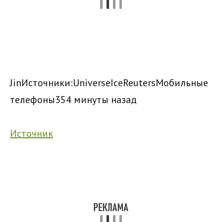
Jin
Источники:
UniverseIceReuters
Мобильные
телефоны
3
54 минуты назад
Источник