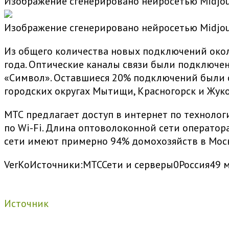
Изображение сгенерировано нейросетью Midjo
Изображение сгенерировано нейросетью Midjo
Из общего количества новых подключений окол
года. Оптические каналы связи были подключен
«Символ». Оставшиеся 20% подключений были 
городских округах Мытищи, Красногорск и Жук
МТС предлагает доступ в интернет по техноло
по Wi-Fi. Длина оптоволоконной сети оператор
сети имеют примерно 94% домохозяйств в Москв
VerKo
Источники:
МТС
Сети и серверы
0
Россия
49 
Источник