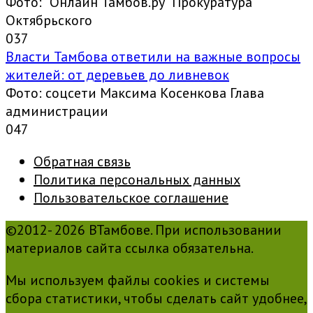
Фото: "Онлайн Тамбов.ру" Прокуратура
Октябрьского
0
37
Власти Тамбова ответили на важные вопросы
жителей: от деревьев до ливневок
Фото: соцсети Максима Косенкова Глава
администрации
0
47
Обратная связь
Политика персональных данных
Пользовательское соглашение
©2012- 2026 ВТамбове. При использовании
материалов сайта ссылка обязательна.
Мы используем файлы cookies и системы
сбора статистики, чтобы сделать сайт удобнее,