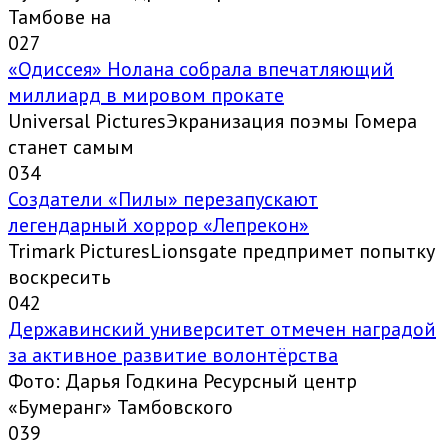
Тамбове на
0
27
«Одиссея» Нолана собрала впечатляющий
миллиард в мировом прокате
Universal PicturesЭкранизация поэмы Гомера
станет самым
0
34
Создатели «Пилы» перезапускают
легендарный хоррор «Лепрекон»
Trimark PicturesLionsgate предпримет попытку
воскресить
0
42
Державинский университет отмечен наградой
за активное развитие волонтёрства
Фото: Дарья Годкина Ресурсный центр
«Бумеранг» Тамбовского
0
39