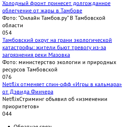
Холодный фронт принесет долгожданное
облегчение от жары в Тамбове
Фото: "Онлайн Тамбов.ру" В Тамбовской
области
0
54
Тамбовский округ на грани экологической
катастрофы: жители бьют тревогу из-за
загрязнения реки Мазовка
Фото: министерство экологии и природных
ресурсов Тамбовской
0
76
Netflix отменяет спин-офф «Игры в кальмара»
от Дэвида Финчера
NetflixСтриминг объявил об «изменении
приоритетов»
0
44
Обратная связь